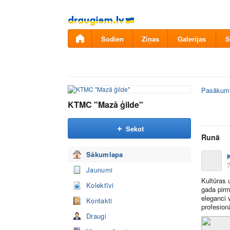
Pāriet
uz
saturu
Šodien
Ziņas
Galerijas
S
Pasākum
KTMC "Mazā ģilde"
Sekot
Runā
Sākumlapa
7
Jaunumi
Kultūras 
Kolektīvi
gada pirm
eleganci v
Kontakti
profesion
Draugi