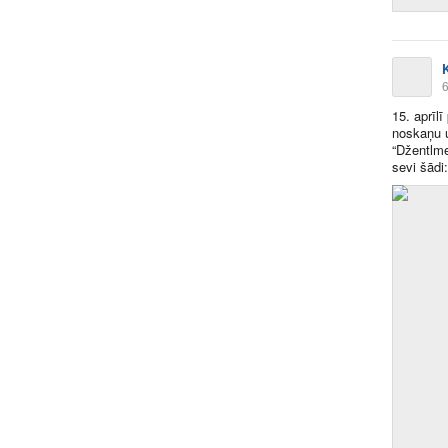
6
15. aprīl
noskaņu u
“Džentlm
sevi šādi