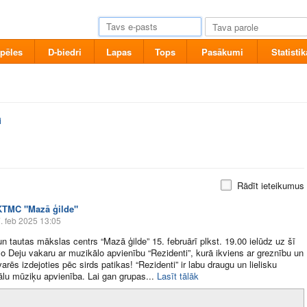
pēles
D-biedri
Lapas
Tops
Pasākumi
Statistik
i
Rādīt ieteikumus
KTMC "Mazā ģilde"
. feb 2025 13:05
un tautas mākslas centrs “Mazā ģilde” 15. februārī plkst. 19.00 ielūdz uz šī
o Deju vakaru ar muzikālo apvienību “Rezidenti”, kurā ikviens ar greznību un
arēs izdejoties pēc sirds patikas! “Rezidenti” ir labu draugu un lielisku
ālu mūziķu apvienība. Lai gan grupas​...
Lasīt tālāk