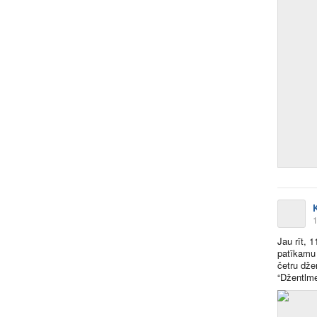
1
Jau rīt, 
patīkamu 
četru dže
“Džentlme