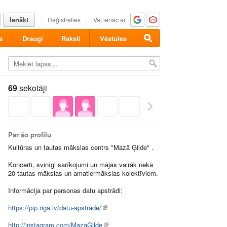
Ienākt
Reģistrēties
Vai ienāc ar
a
Draugi
Raksti
Vēstules
69
sekotāji
Par šo profilu
Kultūras un tautas mākslas centrs "Mazā Ģilde" .
Koncerti, svinīgi sarīkojumi un mājas vairāk nekā
20 tautas mākslas un amatiermākslas kolektīviem.
Informācija par personas datu apstrādi:
https://pip.riga.lv/datu-apstrade/
http://instagram.com/MazaGilde