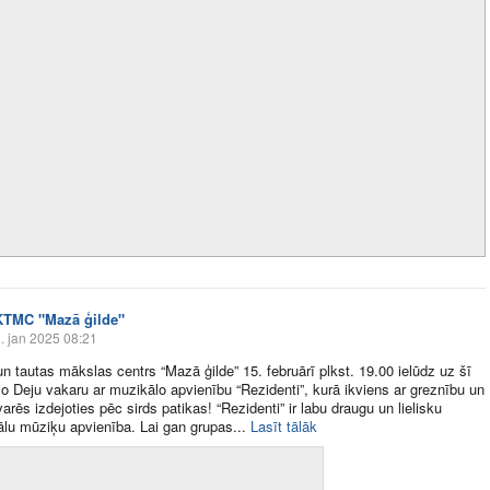
KTMC "Mazā ģilde"
. jan 2025 08:21
un tautas mākslas centrs “Mazā ģilde” 15. februārī plkst. 19.00 ielūdz uz šī
o Deju vakaru ar muzikālo apvienību “Rezidenti”, kurā ikviens ar greznību un
arēs izdejoties pēc sirds patikas! “Rezidenti” ir labu draugu un lielisku
ālu mūziķu apvienība. Lai gan grupas​...
Lasīt tālāk