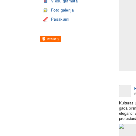
Viesu grāmata
Foto galerija
Pasākumi
Ieteikt
2
8
Kultūras 
gada pirm
eleganci v
profesion