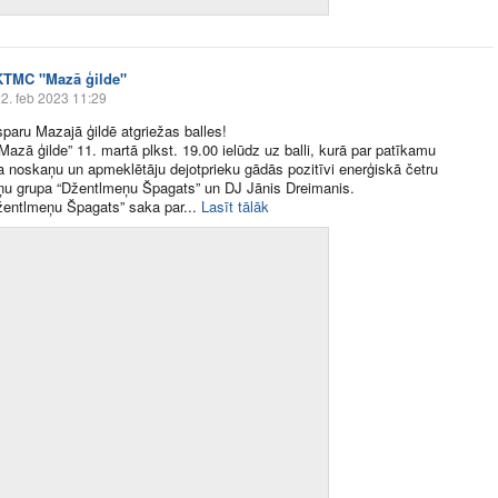
KTMC "Mazā ģilde"
2. feb 2023 11:29
sparu Mazajā ģildē atgriežas balles!
zā ģilde” 11. martā plkst. 19.00 ielūdz uz balli, kurā par patīkamu
noskaņu un apmeklētāju dejotprieku gādās pozitīvi enerģiskā četru
ņu grupa “Džentlmeņu Špagats” un DJ Jānis Dreimanis.
entlmeņu Špagats” saka par​...
Lasīt tālāk