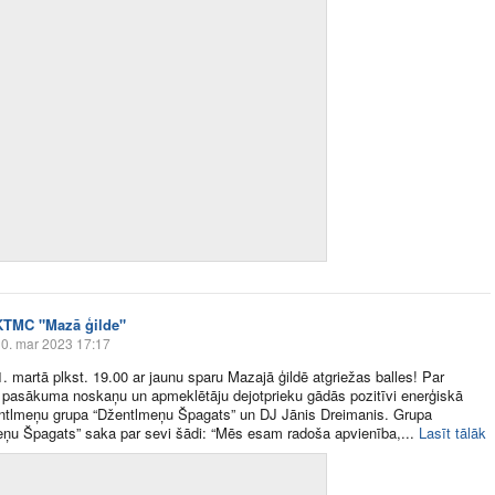
KTMC "Mazā ģilde"
0. mar 2023 17:17
11. martā plkst. 19.00 ar jaunu sparu Mazajā ģildē atgriežas balles! Par
pasākuma noskaņu un apmeklētāju dejotprieku gādās pozitīvi enerģiskā
ntlmeņu grupa “Džentlmeņu Špagats” un DJ Jānis Dreimanis. Grupa
ņu Špagats” saka par sevi šādi: “Mēs esam radoša apvienība,​...
Lasīt tālāk