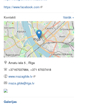
https://www.facebook.com
Kontakti
Vairāk »
Amatu iela 5 , Rīga
+37167037984, +371 67037418
www.mazagilde.lv
maza.gilde@riga.lv
Galerijas