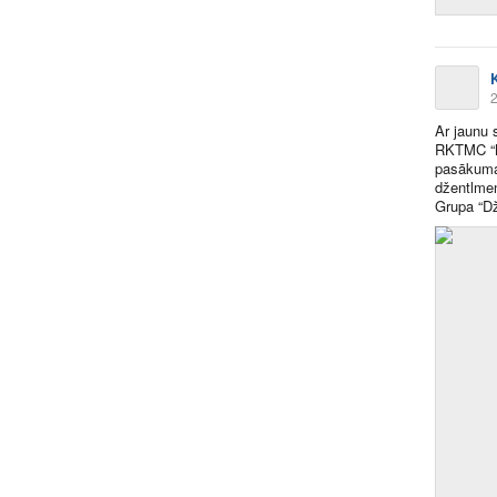
2
Ar jaunu 
RKTMC “Ma
pasākuma 
džentlme
Grupa “Dž