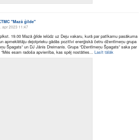
KTMC "Mazā ģilde"
. apr 2023 11:47
ī plkst. 19.00 Mazā ģilde ielūdz uz Deju vakaru, kurā par patīkamu pasākuma
n apmeklētāju dejotprieku gādās pozitīvi enerģiskā četru džentlmeņu grupa
eņu Špagats” un DJ Jānis Dreimanis. Grupa “Džentlmeņu Špagats” saka par
: “Mēs esam radoša apvienība, kas spēj nostāties​...
Lasīt tālāk