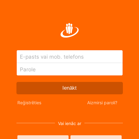
E-pasts vai mob. telefons
Parole
Ienākt
Reģistrēties
Aizmirsi paroli?
Vai ienāc ar