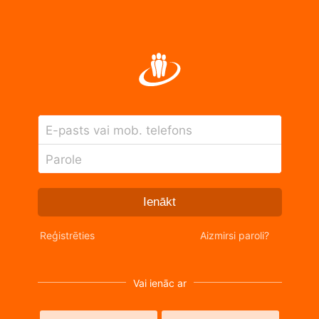
E-pasts vai mob. telefons
Parole
Ienākt
Reģistrēties
Aizmirsi paroli?
Vai ienāc ar