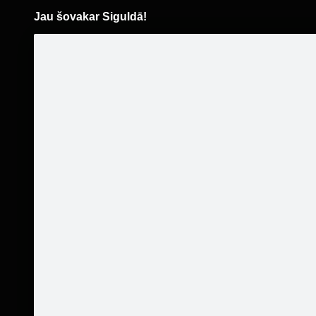
Jau šovakar Siguldā!
Pāriet
uz
saturu
Šodien
Ziņas
Galerijas
S