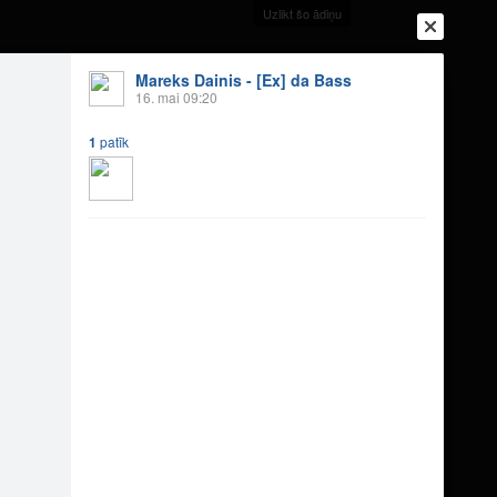
Uzlikt šo ādiņu
Mareks Dainis - [Ex] da Bass
16. mai 09:20
1
patīk
Ienākt
Reģistrēties
Vai ienāc ar
a
Draugi
Raksti
Vēstules