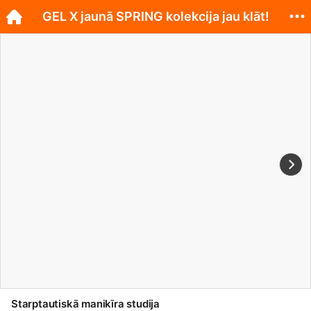
GEL X jaunā SPRING kolekcija jau klāt!
Starptautiskā manikīra studija