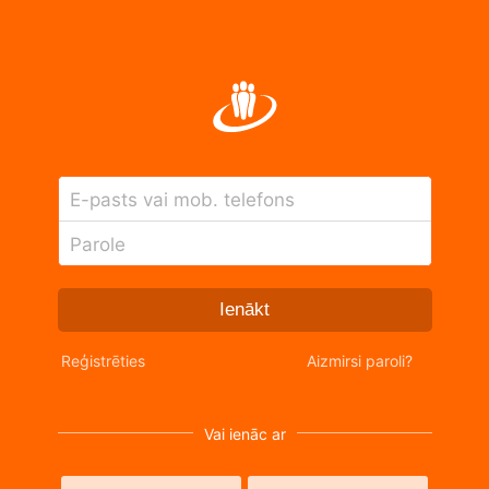
E-pasts vai mob. telefons
Parole
Ienākt
Reģistrēties
Aizmirsi paroli?
Vai ienāc ar