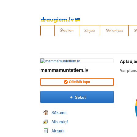
Pāriet
uz
saturu
Šodien
Ziņas
Galerijas
S
Aptauja
mammamuntetiem.lv
Vai plān
Oficiālā lapa
Sekot
Sākums
Albumiņš
Aktuāli