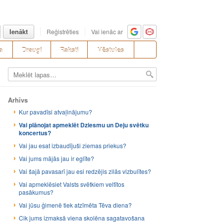
Ienākt
Reģistrēties
Vai ienāc ar
a
Draugi
Raksti
Vēstules
Arhīvs
Kur pavadīsi atvaļinājumu?
Vai plānojat apmeklēt Dziesmu un Deju svētku
koncertus?
Vai jau esat izbaudījuši ziemas priekus?
Vai jums mājās jau ir eglīte?
Vai šajā pavasarī jau esi redzējis zilās vizbulītes?
Vai apmeklēsiet Valsts svētkiem veltītos
pasākumus?
Vai jūsu ģimenē tiek atzīmēta Tēva diena?
Cik jums izmaksā viena skolēna sagatavošana