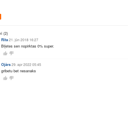
ri
(2)
Rita
21. jūn 2018 16:27
Biļetes sen nopirktas 0% super.
Ojārs
29. apr 2022 05:45
gribetu bet nesanaks