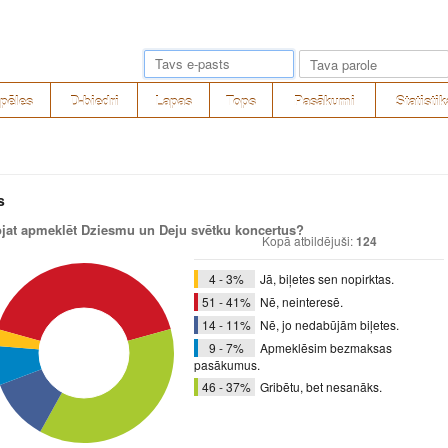
pēles
D-biedri
Lapas
Tops
Pasākumi
Statistik
s
ojat apmeklēt Dziesmu un Deju svētku koncertus?
Kopā atbildējuši:
124
4 - 3%
Jā, biļetes sen nopirktas.
51 - 41%
Nē, neinteresē.
14 - 11%
Nē, jo nedabūjām biļetes.
9 - 7%
Apmeklēsim bezmaksas
pasākumus.
46 - 37%
Gribētu, bet nesanāks.