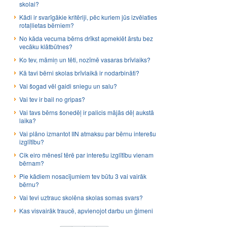
skolai?
Kādi ir svarīgākie kritēriji, pēc kuriem jūs izvēlaties
rotaļlietas bērniem?
No kāda vecuma bērns drīkst apmeklēt ārstu bez
vecāku klātbūtnes?
Ko tev, māmiņ un tēti, nozīmē vasaras brīvlaiks?
Kā tavi bērni skolas brīvlaikā ir nodarbināti?
Vai šogad vēl gaidi sniegu un salu?
Vai tev ir bail no gripas?
Vai tavs bērns šonedēļ ir palicis mājās dēļ aukstā
laika?
Vai plāno izmantot IIN atmaksu par bērnu interešu
izglītību?
Cik eiro mēnesī tērē par interešu izglītību vienam
bērnam?
Pie kādiem nosacījumiem tev būtu 3 vai vairāk
bērnu?
Vai tevi uztrauc skolēna skolas somas svars?
Kas visvairāk traucē, apvienojot darbu un ģimeni