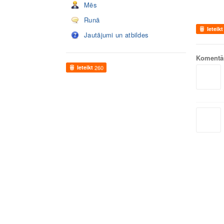
Mēs
Runā
Ieteikt
Jautājumi un atbildes
Komentā
Ieteikt
260