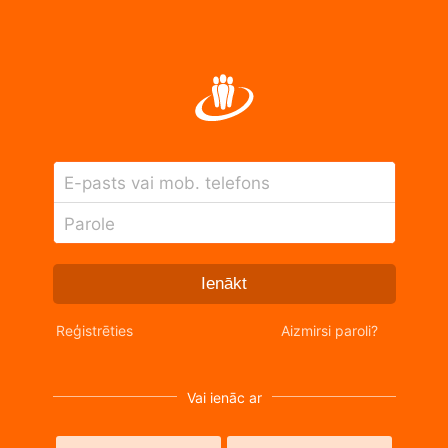
E-pasts vai mob. telefons
Parole
Ienākt
Reģistrēties
Aizmirsi paroli?
Vai ienāc ar