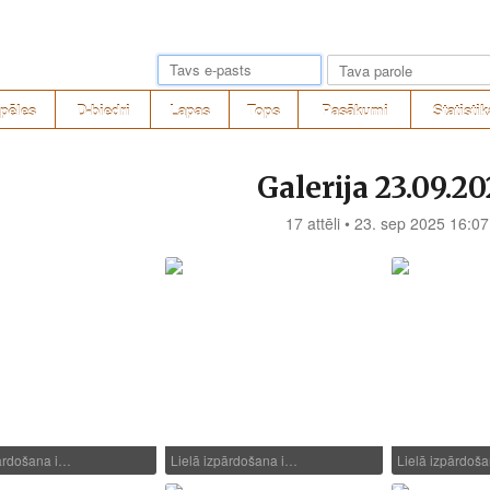
pēles
D-biedri
Lapas
Tops
Pasākumi
Statistik
Galerija 23.09.20
17 attēli • 23. sep 2025 16:07
pārdošana i…
Lielā izpārdošana i…
Lielā izpārdoš