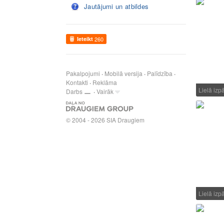
Jautājumi un atbildes
Ieteikt
260
Pakalpojumi
Mobilā versija
Palīdzība
Kontakti
Reklāma
Lielā iz
Darbs
Vairāk
© 2004 - 2026 SIA Draugiem
Lielā iz