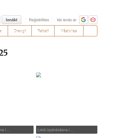
Ienākt
Reģistrēties
Vai ienāc ar
a
Draugi
Raksti
Vēstules
25
ana i…
Lielā izpārdošana i…