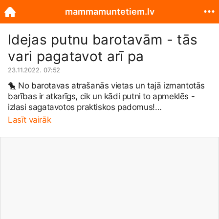
mammamuntetiem.lv
Idejas putnu barotavām - tās
vari pagatavot arī pa
23.11.2022. 07:52
🐤 No barotavas atrašanās vietas un tajā izmantotās
barības ir atkarīgs, cik un kādi putni to apmeklēs -
izlasi sagatavotos praktiskos padomus!
www.mammamuntetiem.lv/maja-un-darzs...
Lasīt vairāk