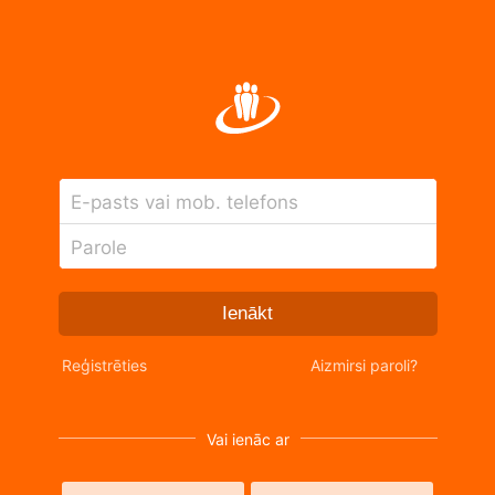
E-pasts vai mob. telefons
Parole
Ienākt
Reģistrēties
Aizmirsi paroli?
Vai ienāc ar