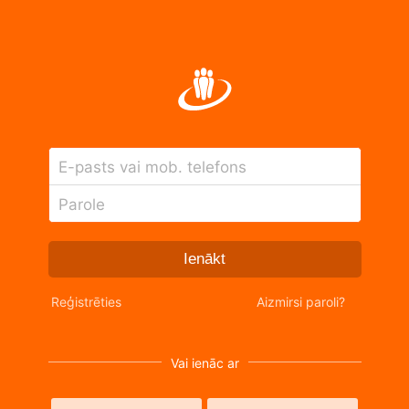
E-pasts vai mob. telefons
Parole
Ienākt
Reģistrēties
Aizmirsi paroli?
Vai ienāc ar