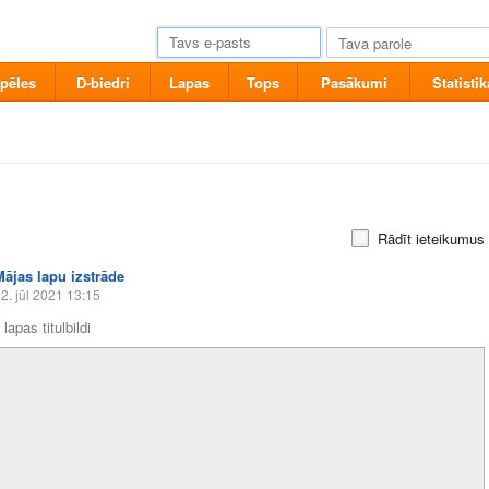
pēles
D-biedri
Lapas
Tops
Pasākumi
Statistik
Rādīt ieteikumus
Mājas lapu izstrāde
2. jūl 2021 13:15
lapas titulbildi