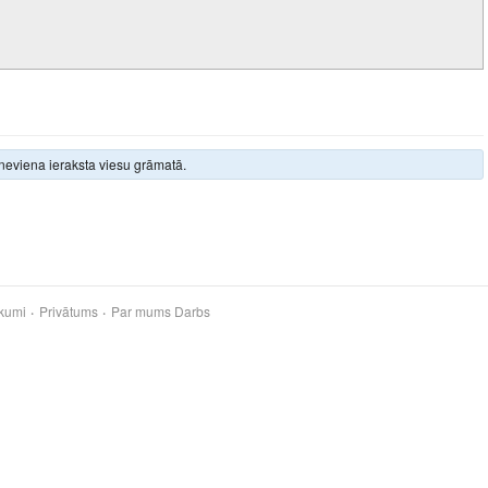
neviena ieraksta viesu grāmatā.
kumi
Privātums
Par mums
Darbs