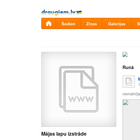
Pāriet
uz
saturu
Šodien
Ziņas
Galerijas
S
Runā
1
nomainīja 
Mājas lapu izstrāde