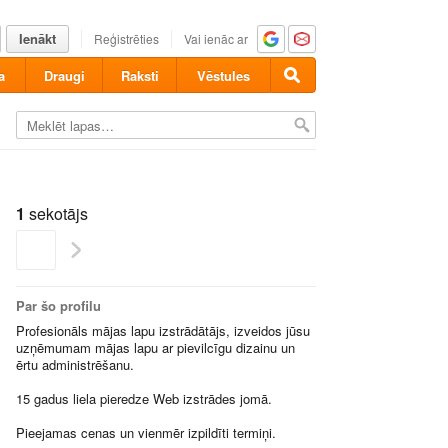
Ienākt
Reģistrēties
Vai ienāc ar
a
Draugi
Raksti
Vēstules
1
sekotājs
Par šo profilu
Profesionāls mājas lapu izstrādātājs, izveidos jūsu
uzņēmumam mājas lapu ar pievilcīgu dizainu un
ērtu administrēšanu.
15 gadus liela pieredze Web izstrādes jomā.
Pieejamas cenas un vienmēr izpildīti termiņi.