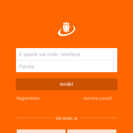
E-pasts vai mob. telefons
Parole
Ienākt
Reģistrēties
Aizmirsi paroli?
Vai ienāc ar