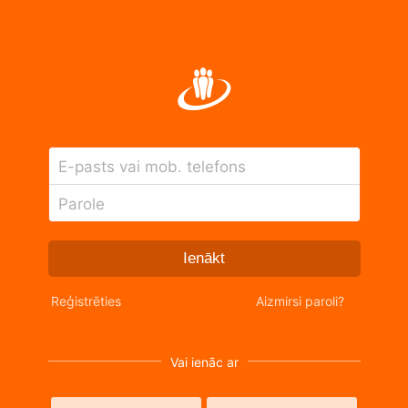
E-pasts vai mob. telefons
Parole
Ienākt
Reģistrēties
Aizmirsi paroli?
Vai ienāc ar