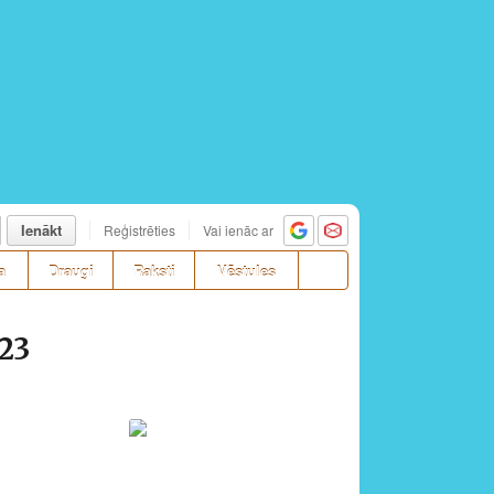
Ienākt
Reģistrēties
Vai ienāc ar
a
Draugi
Raksti
Vēstules
023