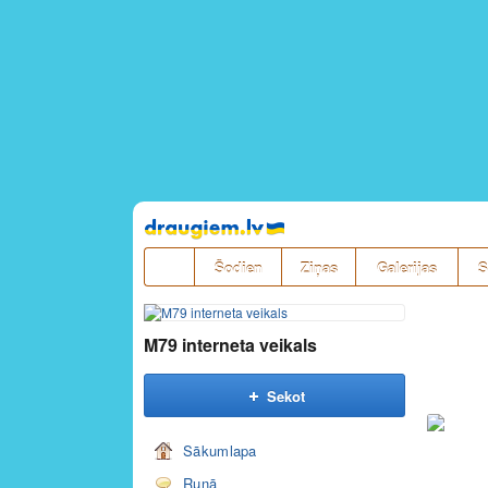
Pāriet
uz
saturu
Šodien
Ziņas
Galerijas
S
M79 interneta veikals
Sekot
Sākumlapa
Runā