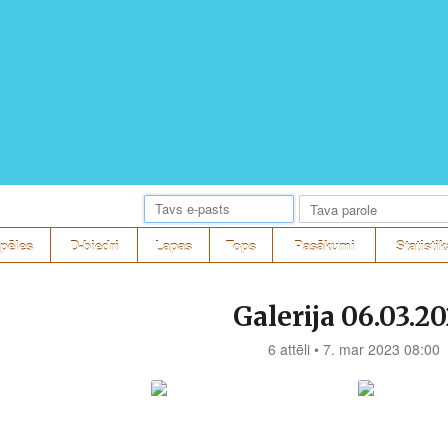
pēles
D-biedri
Lapas
Tops
Pasākumi
Statistik
Galerija 06.03.2
6 attēli • 7. mar 2023 08:00