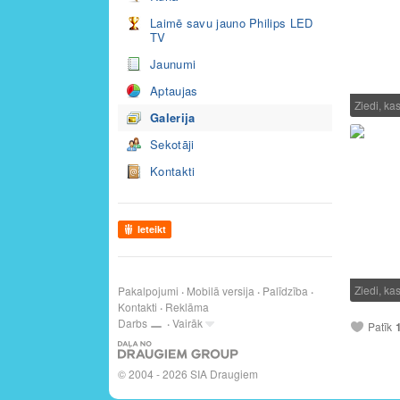
Laimē savu jauno Philips LED
TV
Jaunumi
Aptaujas
Ziedi, k
Galerija
Sekotāji
Kontakti
Ieteikt
Ziedi, k
Pakalpojumi
Mobilā versija
Palīdzība
Kontakti
Reklāma
Darbs
Vairāk
Patīk
© 2004 - 2026 SIA Draugiem