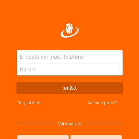
E-pasts vai mob. telefons
Parole
Ienākt
Reģistrēties
Aizmirsi paroli?
Vai ienāc ar