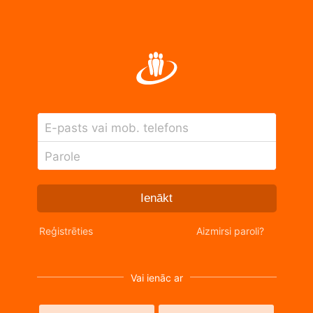
E-pasts vai mob. telefons
Parole
Ienākt
Reģistrēties
Aizmirsi paroli?
Vai ienāc ar