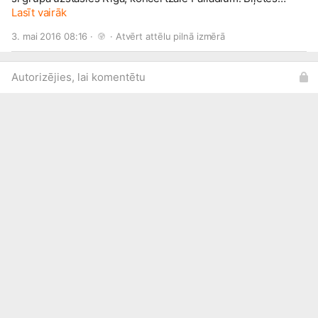
www.bilesuserviss.lv/
Lasīt vairāk
un visās Biļešu servisa tirdzniecības
vietās!
3. mai 2016 08:16 · 
 · 
Atvērt attēlu pilnā izmērā
Autorizējies, lai komentētu