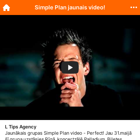
Simple Plan jaunais video!
L Tips Agency
Jaunākais grupas Simple Plan video - Perfect! Jau 31.maijā
šī grupa uzstāsies Rīgā, koncertzālē Palladium. Biļetes