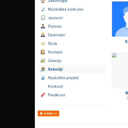
Sākumlapa
Muzikālais konkurss
Jaunumi
Partneri
Darbinieki
K
Runā
Kontakti
Galerija
Sekotāji
Realizētie projekti
Konkursi
M
Pasākumi
(
Ieteikt
41