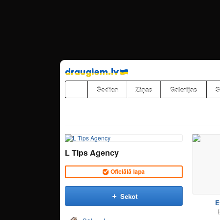
Pāriet
uz
saturu
Šodien
Ziņas
Galerijas
S
L Tips Agency
Oficiālā lapa
Sekot
E
(