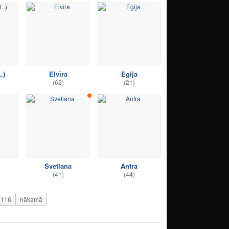
.)
Elvīra
Egija
(62)
(21)
Svetlana
Antra
(41)
(44)
116
nākamā