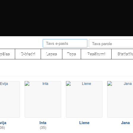
pēles
D-biedri
Lapas
Tops
Pasākumi
Statistik
vija
Inta
Liene
Jana
36)
(35)