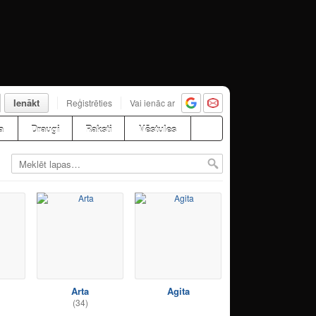
Ienākt
Reģistrēties
Vai ienāc ar
a
Draugi
Raksti
Vēstules
Arta
Agita
(34)