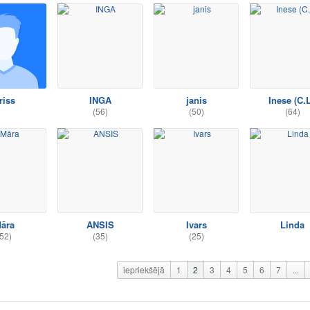
riss
INGA
janis
Inese (C.L
(56)
(50)
(64)
āra
ANSIS
Ivars
Linda
52)
(35)
(25)
iepriekšējā
1
2
3
4
5
6
7
...