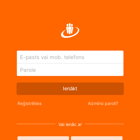
E-pasts vai mob. telefons
Parole
Ienākt
Reģistrēties
Aizmirsi paroli?
Vai ienāc ar