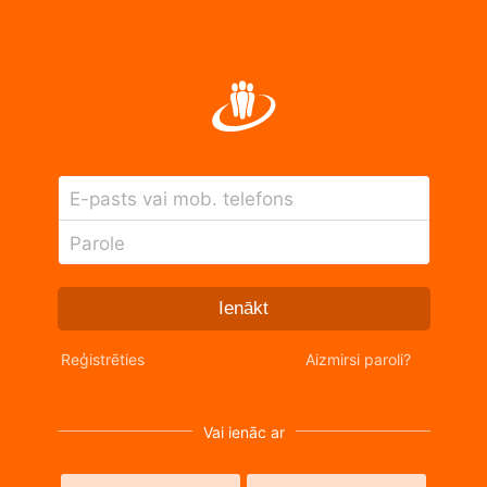
E-pasts vai mob. telefons
Parole
Ienākt
Reģistrēties
Aizmirsi paroli?
Vai ienāc ar