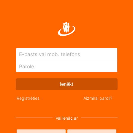
E-pasts vai mob. telefons
Parole
Ienākt
Reģistrēties
Aizmirsi paroli?
Vai ienāc ar