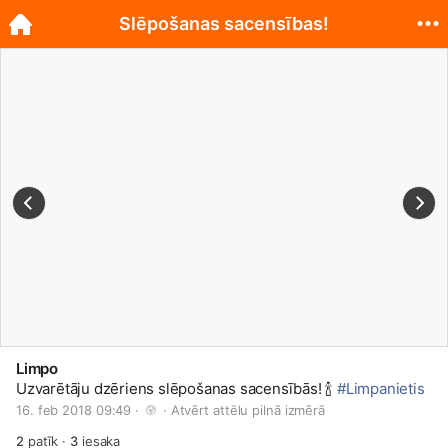
Slēpošanas sacensības!
Limpo
Uzvarētāju dzēriens slēpošanas sacensībās! 🍾
#Limpanietis
16. feb 2018 09:49 · 
 · 
Atvērt attēlu pilnā izmērā
2
patīk
·
3
iesaka