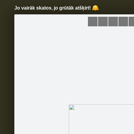
Jo vairāk skatos, jo grūtāk atšķirt!
Pāriet
uz
saturu
Šodien
Ziņas
Galerijas
S
Limpo
Oficiālā lapa
Sekot