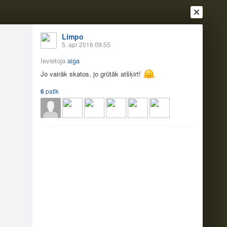
Limpo
5. apr 2016 09:55
Ievietoja
aiga
Jo vairāk skatos, jo grūtāk atšķirt!
6
patīk
Ienākt
Reģistrēties
Vai ienāc ar
a
Draugi
Raksti
Vēstules
k atšķirt!