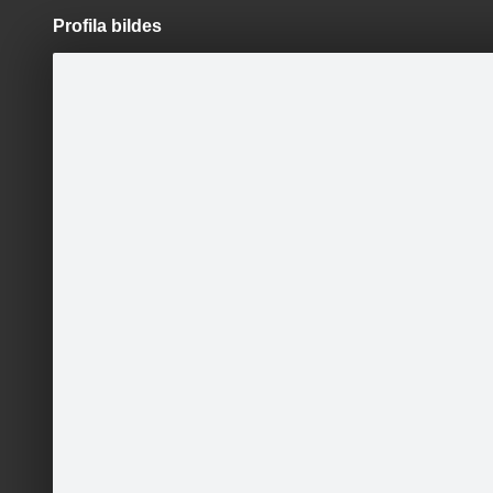
Profila bildes
Pāriet
uz
saturu
Šodien
Ziņas
Galerijas
S