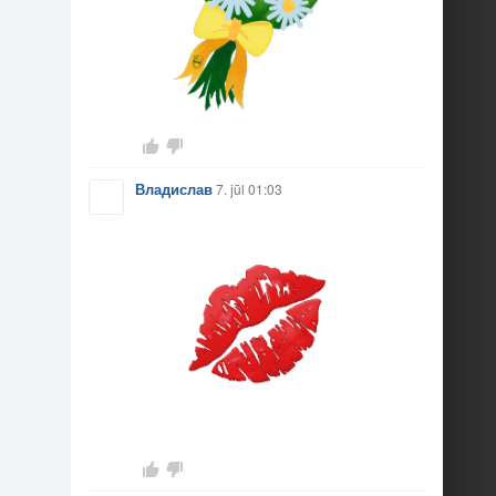
āmata
Владислав
7. jūl 01:03