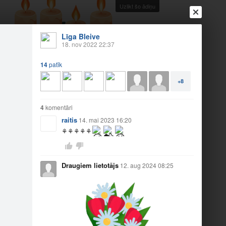
Uzlikt šo ādiņu
Līga Bleive
18. nov 2022 22:37
14
patīk
Ienākt
Reģistrēties
Vai ienāc ar
+8
a
Draugi
Raksti
Vēstules
4
komentāri
raitis
14. mai 2023 16:20
⚘️⚘️⚘️⚘️⚘️
Draugiem lietotājs
12. aug 2024 08:25