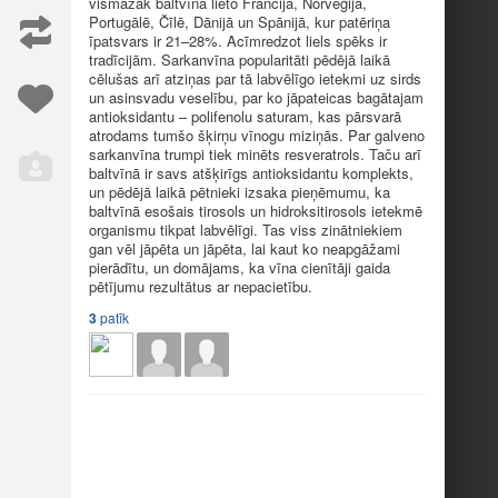
vismazāk baltvīna lieto Francijā, Norvēģijā,
Iesaka
10
Portugālē, Čīlē, Dānijā un Spānijā, kur patēriņa
īpatsvars ir 21–28%. Acīmredzot liels spēks ir
tradīcijām. Sarkanvīna popularitāti pēdējā laikā
cēlušas arī atziņas par tā labvēlīgo ietekmi uz sirds
un asinsvadu veselību, par ko jāpateicas bagātajam
antioksidantu – polifenolu saturam, kas pārsvarā
atrodams tumšo šķirņu vīnogu miziņās. Par galveno
sarkanvīna trumpi tiek minēts resveratrols. Taču arī
baltvīnā ir savs atšķirīgs antioksidantu komplekts,
un pēdējā laikā pētnieki izsaka pieņēmumu, ka
baltvīnā esošais tirosols un hidroksitirosols ietekmē
organismu tikpat labvēlīgi. Tas viss zinātniekiem
gan vēl jāpēta un jāpēta, lai kaut ko neapgāžami
pierādītu, un domājams, ka vīna cienītāji gaida
pētījumu rezultātus ar nepacietību.
3
patīk