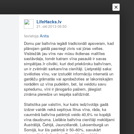
Ienākt
Reģistrēties
Vai ienāc ar
LifeHacks.lv
21. okt 2013 06:50
a
Draugi
Raksti
Vēstules
Ievietoja
Anita
Domu par baltvīna iegādi tradicionāli apsveram, kad
plānojam galdā pasniegt zivis vai jūras veltes.
linārijas brīnumiem
Visbiežāk jau vīns nav mūsu ikdienas maltītes
sastāvdaļa, tomēr katram vīna pasaulē ir savas
simpā
tijas.Ir
cilvēki, kuri dod priekšroku baltvīnam,
un ir zvērināti sarkanvīna cienītāji. Lietpratēji saka:
izvēloties vīnu, var izstudēt informāciju internetā un
gardēžu grāmatās vai aprobežoties ar lakoniskajām
norādēm uz vīna pudelēm, bet, lai veidotu savu
spriedumu, vīni ir jānogaršo pašiem, jāiegūst
zināma pieredze un iespēja salīdzināt.
Statistika par valstīm, kur katrs iedzīvotājs gadā
izdzer vairāk nekā septiņus litrus vīna, rāda, ka
caurmērā baltvīna patēriņš veido 40,6% no kopējā
vīna daudzuma. Lielākie baltvīna cienītāji meklējami
Austrālijā, Čehijā, Jaunzēlandē, Luksemburgā un
 Sast…
Ēdamgliemenes baltvī…
2
1
Somijā, kur šis patēriņš ir 50–60%, savukārt