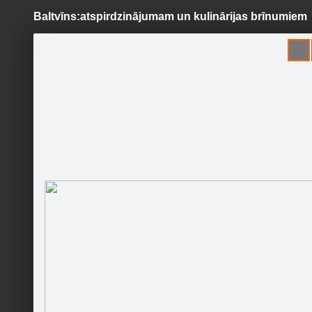
Baltvīns:atspirdzinājumam un kulinārijas brīnumiem
Pāriet
uz
saturu
Šodien
Ziņas
Galerijas
S
LifeHacks.lv
Oficiālā lapa
Sekot
Sākumlapa
Galerija
Sekotāji
Jaunumi
Domu par
Partneri