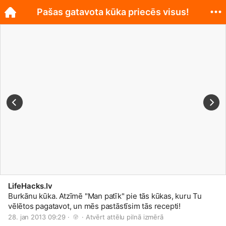
Pašas gatavota kūka priecēs visus!
LifeHacks.lv
Burkānu kūka. Atzīmē "Man patīk" pie tās kūkas, kuru Tu
vēlētos pagatavot, un mēs pastāstīsim tās recepti!
28. jan 2013 09:29 · 
 · 
Atvērt attēlu pilnā izmērā