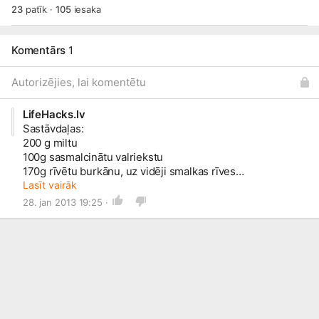
23
patīk
·
105
iesaka
Komentārs
1
Autorizējies, lai komentētu
LifeHacks.lv
Sastāvdaļas:
200 g miltu
100g sasmalcinātu valriekstu
170g rīvētu burkānu, uz vidēji smalkas rīves
1/2 tējkarotes sodas
Lasīt vairāk
nepilna tējkarote cepamā pulvera
28. jan 2013 19:25 ·
nepilna tējkarote kanēļa
šķipsniņa sāls
2 olas
150 g cukura
120ml saulespuķu vai augu eļļas
šķipsniņa vanilīna
Krēmam:
30g saldkrējuma sviesta