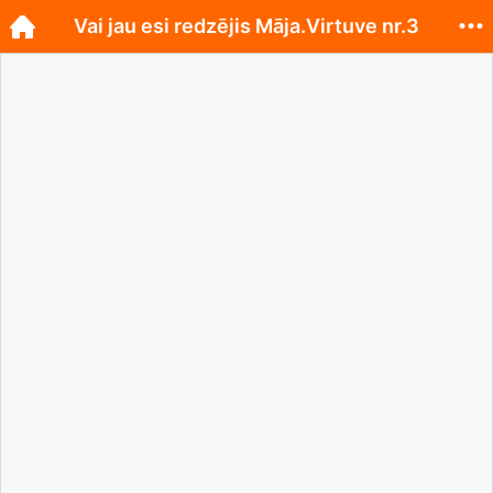
Vai jau esi redzējis Māja.Virtuve nr.3