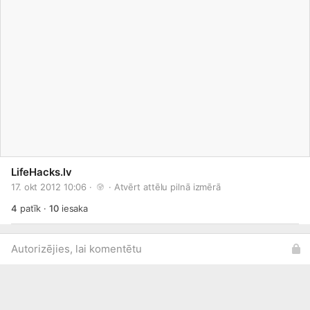
LifeHacks.lv
17. okt 2012 10:06 · 
 · 
Atvērt attēlu pilnā izmērā
4
patīk
·
10
iesaka
Autorizējies, lai komentētu