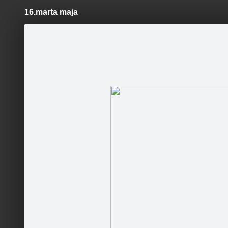
16.marta maja
Pāriet
uz
saturu
Šodien
Ziņas
Galerijas
S
LifeHacks.lv
Oficiālā lapa
Sekot
Sākumlapa
Galerija
Sekotāji
Jaunumi
Partneri