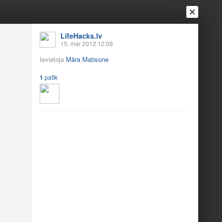
Ienākt
Reģistrēties
Vai ienāc ar
LifeHacks.lv
15. mar 2012 12:09
a
Draugi
Raksti
Vēstules
Ievietoja
Māra Matisone
1
patīk