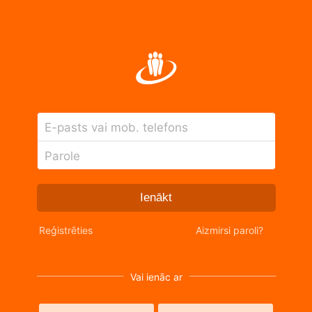
E-pasts vai mob. telefons
Parole
Ienākt
Reģistrēties
Aizmirsi paroli?
Vai ienāc ar