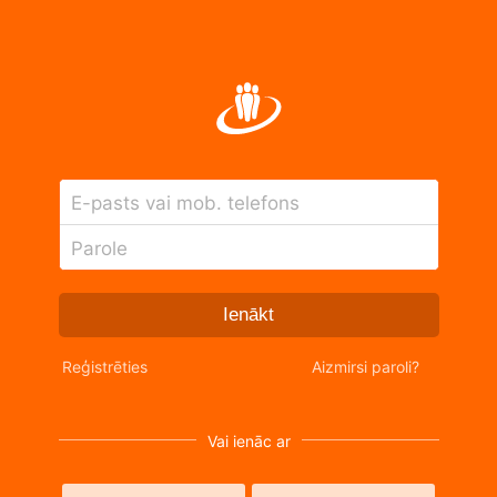
E-pasts vai mob. telefons
Parole
Ienākt
Reģistrēties
Aizmirsi paroli?
Vai ienāc ar