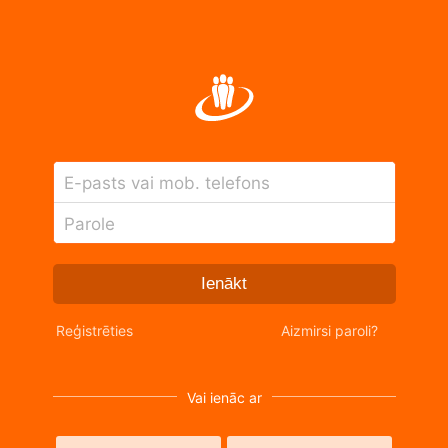
E-pasts vai mob. telefons
Parole
Ienākt
Reģistrēties
Aizmirsi paroli?
Vai ienāc ar