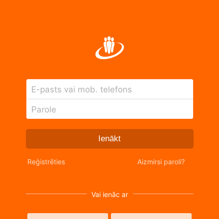
E-pasts vai mob. telefons
Parole
Ienākt
Reģistrēties
Aizmirsi paroli?
Vai ienāc ar