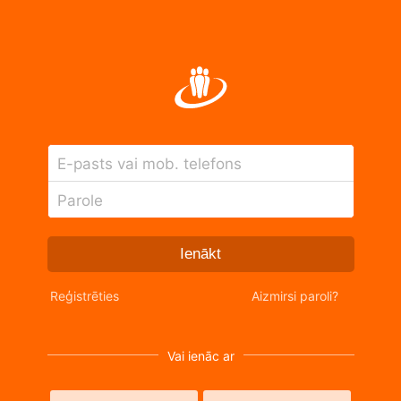
E-pasts vai mob. telefons
Parole
Ienākt
Reģistrēties
Aizmirsi paroli?
Vai ienāc ar