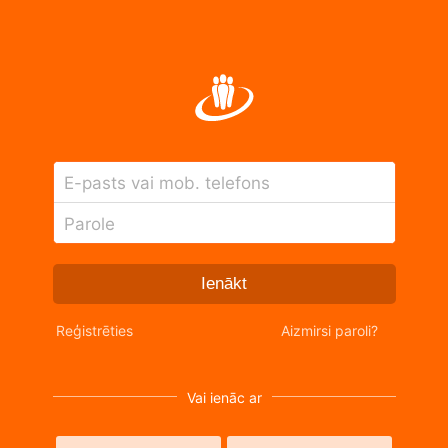
E-pasts vai mob. telefons
Parole
Ienākt
Reģistrēties
Aizmirsi paroli?
Vai ienāc ar