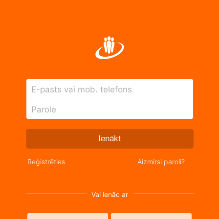
E-pasts vai mob. telefons
Parole
Ienākt
Reģistrēties
Aizmirsi paroli?
Vai ienāc ar