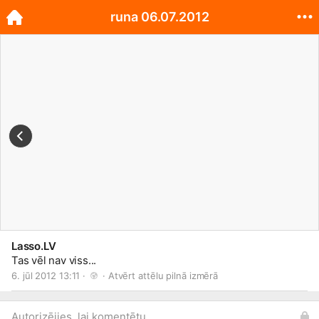
runa 06.07.2012
Lasso.LV
Tas vēl nav viss...
6. jūl 2012 13:11 · 
 · 
Atvērt attēlu pilnā izmērā
Autorizējies, lai komentētu