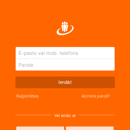
E-pasts vai mob. telefons
Parole
Ienākt
Reģistrēties
Aizmirsi paroli?
Vai ienāc ar