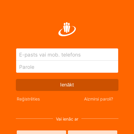
E-pasts vai mob. telefons
Parole
Ienākt
Reģistrēties
Aizmirsi paroli?
Vai ienāc ar