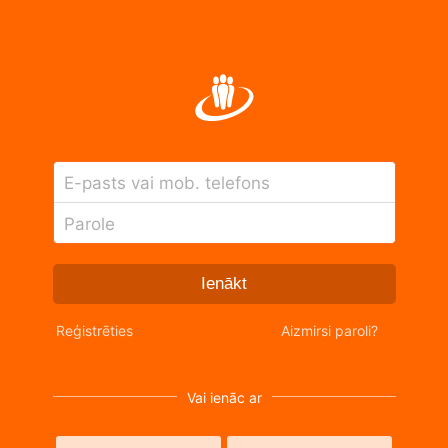
E-pasts vai mob. telefons
Parole
Ienākt
Reģistrēties
Aizmirsi paroli?
Vai ienāc ar