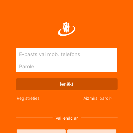
E-pasts vai mob. telefons
Parole
Ienākt
Reģistrēties
Aizmirsi paroli?
Vai ienāc ar