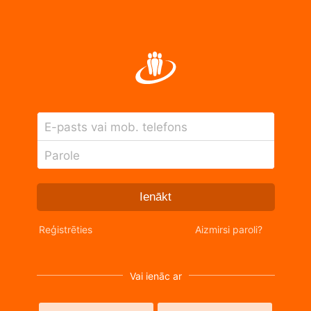
E-pasts vai mob. telefons
Parole
Ienākt
Reģistrēties
Aizmirsi paroli?
Vai ienāc ar