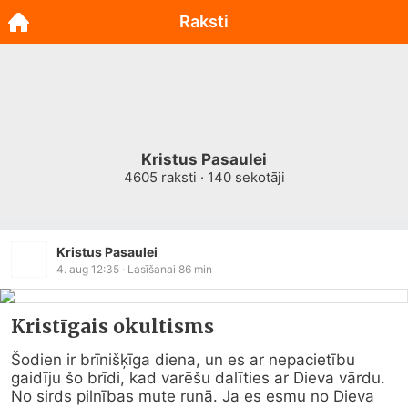
Raksti
Kristus Pasaulei
4605
raksti ·
140
sekotāji
Kristus Pasaulei
4. aug 12:35
· Lasīšanai
86
min
Kristīgais okultisms
Šodien ir brīnišķīga diena, un es ar nepacietību 
gaidīju šo brīdi, kad varēšu dalīties ar Dieva vārdu. 
No sirds pilnības mute runā. Ja es esmu no Dieva 