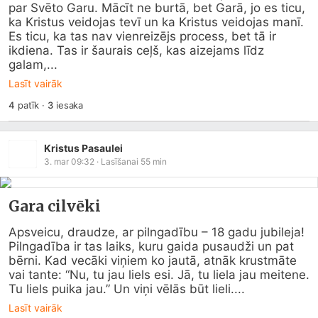
par Svēto Garu. Mācīt ne burtā, bet Garā, jo es ticu, 
ka Kristus veidojas tevī un ka Kristus veidojas manī. 
Es ticu, ka tas nav vienreizējs process, bet tā ir 
ikdiena. Tas ir šaurais ceļš, kas aizejams līdz 
galam,...
Lasīt vairāk
4
patīk
·
3
iesaka
Kristus Pasaulei
3. mar 09:32
· Lasīšanai
55
min
Gara cilvēki
Apsveicu, draudze, ar pilngadību – 18 gadu jubileja! 
Pilngadība ir tas laiks, kuru gaida pusaudži un pat 
bērni. Kad vecāki viņiem ko jautā, atnāk krustmāte 
vai tante: “Nu, tu jau liels esi. Jā, tu liela jau meitene. 
Tu liels puika jau.” Un viņi vēlās būt lieli....
Lasīt vairāk