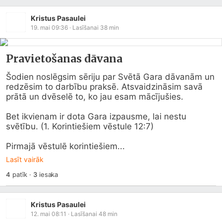
Kristus Pasaulei
19. mai 09:36
· Lasīšanai
38
min
Pravietošanas dāvana
Šodien noslēgsim sēriju par Svētā Gara dāvanām un 
redzēsim to darbību praksē. Atsvaidzināsim savā 
prātā un dvēselē to, ko jau esam mācījušies.

Bet ikvienam ir dota Gara izpausme, lai nestu 
svētību. (1. Korintiešiem vēstule 12:7)

Pirmajā vēstulē korintiešiem...
Lasīt vairāk
4
patīk
·
3
iesaka
Kristus Pasaulei
12. mai 08:11
· Lasīšanai
48
min