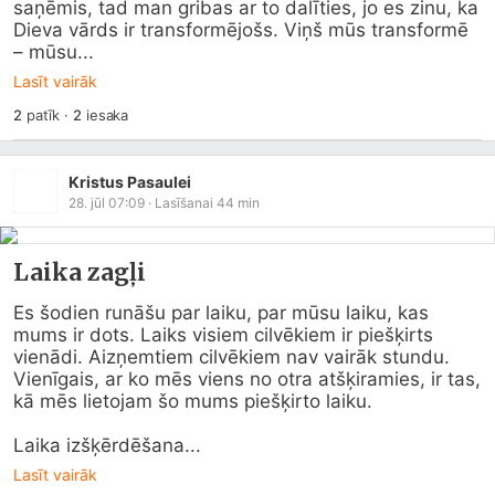
saņēmis, tad man gribas ar to dalīties, jo es zinu, ka 
Dieva vārds ir transformējošs. Viņš mūs transformē 
– mūsu...
Lasīt vairāk
2
patīk
·
2
iesaka
Kristus Pasaulei
28. jūl 07:09
· Lasīšanai
44
min
Laika zagļi
Es šodien runāšu par laiku, par mūsu laiku, kas 
mums ir dots. Laiks visiem cilvēkiem ir piešķirts 
vienādi. Aizņemtiem cilvēkiem nav vairāk stundu. 
Vienīgais, ar ko mēs viens no otra atšķiramies, ir tas, 
kā mēs lietojam šo mums piešķirto laiku.

Laika izšķērdēšana...
Lasīt vairāk