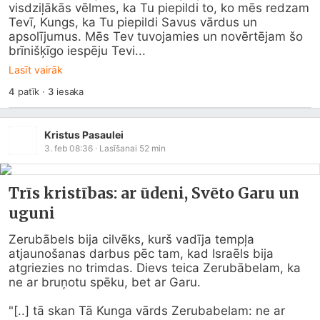
visdziļākās vēlmes, ka Tu piepildi to, ko mēs redzam 
Tevī, Kungs, ka Tu piepildi Savus vārdus un 
apsolījumus. Mēs Tev tuvojamies un novērtējam šo 
brīnišķīgo iespēju Tevi...
Lasīt vairāk
4
patīk
·
3
iesaka
Kristus Pasaulei
3. feb 08:36
· Lasīšanai
52
min
Trīs kristības: ar ūdeni, Svēto Garu un
uguni
Zerubābels bija cilvēks, kurš vadīja tempļa 
atjaunošanas darbus pēc tam, kad Israēls bija 
atgriezies no trimdas. Dievs teica Zerubābelam, ka 
ne ar bruņotu spēku, bet ar Garu.

"[..] tā skan Tā Kunga vārds Zerubabelam: ne ar 