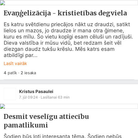
Evaņģelizācija - kristietības degviela
Es katru svētdienu priecājos nākt uz draudzi, satikt 
lielos un mazos, jo draudze ir mana otra ģimene, 
kuru es mīlu. Šo vietu kopīgi esam cēluši un radījuši. 
Dieva valstība ir mūsu vidū, bet redzam šeit vēl 
diezgan daudz tukšu krēslu. Mēs katrs esam 
atbildīgi par...
Lasīt vairāk
4
patīk
·
2
iesaka
Kristus Pasaulei
7. jūl 09:24
· Lasīšanai
63
min
Desmit veselīgu attiecību
pamatlikumi
Šodien būs ļoti interesanta tēma. Šodien nebūs 