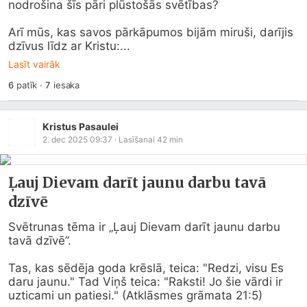
nodrošina šīs pāri plūstošās svētības?

Arī mūs, kas savos pārkāpumos bijām miruši, darījis 
dzīvus līdz ar Kristu:...
Lasīt vairāk
6
patīk
·
7
iesaka
Kristus Pasaulei
2. dec 2025 09:37
· Lasīšanai
42
min
Ļauj Dievam darīt jaunu darbu tavā
dzīvē
Svētrunas tēma ir „Ļauj Dievam darīt jaunu darbu 
tavā dzīvē”.

Tas, kas sēdēja goda krēslā, teica: "Redzi, visu Es 
daru jaunu." Tad Viņš teica: "Raksti! Jo šie vārdi ir 
uzticami un patiesi." (Atklāsmes grāmata 21:5)
