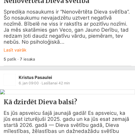
Nenovērtēta Dieva svētība
Sprediķa nosaukums ir “Nenovērtēta Dieva svētība”. 
Šo nosaukumu nevajadzētu uztvert negatīvā 
nozīmē. Bībelē ne viss ir rakstīts ar pozitīvu nozīmi. 
Ja mēs skatāmies gan Veco, gan Jauno Derību, tad 
redzam ļoti daudz negatīvu vārdu, piemēram, tev 
nebūs. No psiholoģiskā...
Lasīt vairāk
5
patīk
·
7
iesaka
Kristus Pasaulei
6. jan 09:00
· Lasīšanai
42
min
Kā dzirdēt Dieva balsi?
Es jūs apsveicu šajā jaunajā gadā! Es apsveicu, ka 
jūs esat izturējuši 2025. gadu un ka jūs esat zemajā 
startā 2026. gadā — Dieva svētību gadā, Dieva 
mīlestības, žēlastības un dažnedažādu svētību 