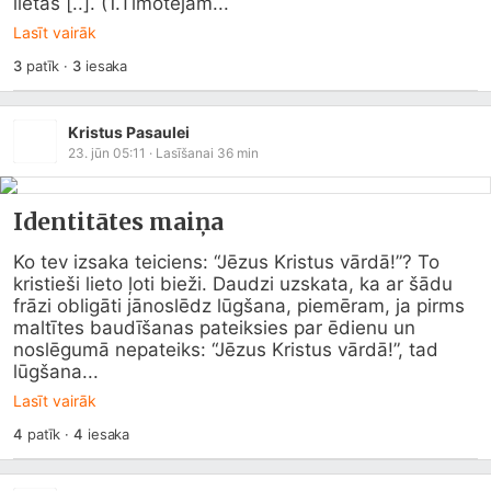
lietās [..]. (1.Timotejam...
Lasīt vairāk
3
patīk
·
3
iesaka
Kristus Pasaulei
23. jūn 05:11
· Lasīšanai
36
min
Identitātes maiņa
Ko tev izsaka teiciens: “Jēzus Kristus vārdā!”? To 
kristieši lieto ļoti bieži. Daudzi uzskata, ka ar šādu 
frāzi obligāti jānoslēdz lūgšana, piemēram, ja pirms 
maltītes baudīšanas pateiksies par ēdienu un 
noslēgumā nepateiks: “Jēzus Kristus vārdā!”, tad 
lūgšana...
Lasīt vairāk
4
patīk
·
4
iesaka