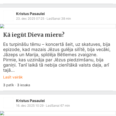
Kristus Pasaulei
23. dec 2025 07:25
· Lasīšanai
38
min
Kā iegūt Dieva mieru?
Es turpināšu tēmu – koncertā šeit, uz skatuves, bija 
epizode, kad mazais Jēzus gulēja silītē, bija vecāki, 
Jāzeps un Marija, spīdēja Bētlemes zvaigzne. 
Pirmie, kas uzzināja par Jēzus piedzimšanu, bija 
ganiņi. Tanī laikā tā nebija cienītākā valsts daļa, arī 
tajā...
Lasīt vairāk
3
patīk
·
3
iesaka
Kristus Pasaulei
16. dec 2025 10:29
· Lasīšanai
67
min