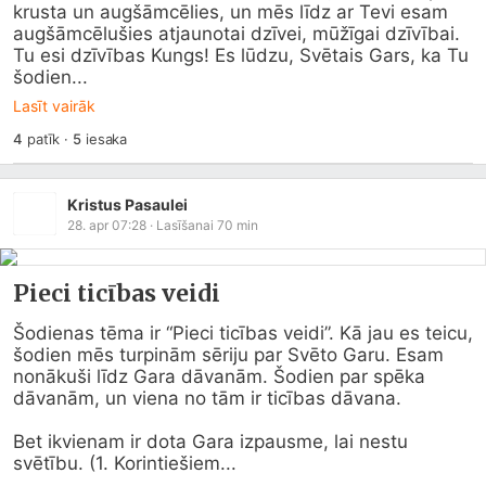
krusta un augšāmcēlies, un mēs līdz ar Tevi esam 
augšāmcēlušies atjaunotai dzīvei, mūžīgai dzīvībai. 
Tu esi dzīvības Kungs! Es lūdzu, Svētais Gars, ka Tu 
šodien...
Lasīt vairāk
4
patīk
·
5
iesaka
Kristus Pasaulei
28. apr 07:28
· Lasīšanai
70
min
Pieci ticības veidi
Šodienas tēma ir “Pieci ticības veidi”. Kā jau es teicu, 
šodien mēs turpinām sēriju par Svēto Garu. Esam 
nonākuši līdz Gara dāvanām. Šodien par spēka 
dāvanām, un viena no tām ir ticības dāvana.

Bet ikvienam ir dota Gara izpausme, lai nestu 
svētību. (1. Korintiešiem...