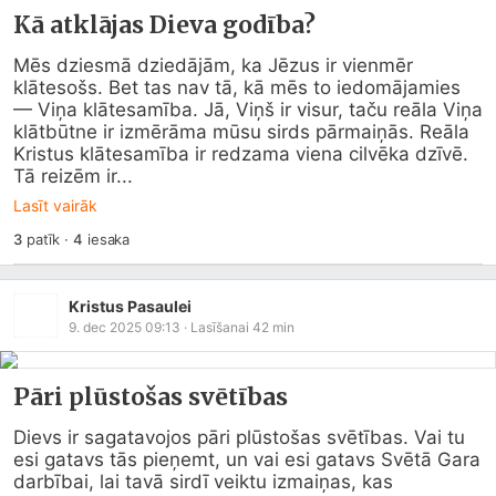
Kā atklājas Dieva godība?
Mēs dziesmā dziedājām, ka Jēzus ir vienmēr 
klātesošs. Bet tas nav tā, kā mēs to iedomājamies 
— Viņa klātesamība. Jā, Viņš ir visur, taču reāla Viņa 
klātbūtne ir izmērāma mūsu sirds pārmaiņās. Reāla 
Kristus klātesamība ir redzama viena cilvēka dzīvē. 
Tā reizēm ir...
Lasīt vairāk
3
patīk
·
4
iesaka
Kristus Pasaulei
9. dec 2025 09:13
· Lasīšanai
42
min
Pāri plūstošas svētības
Dievs ir sagatavojos pāri plūstošas svētības. Vai tu 
esi gatavs tās pieņemt, un vai esi gatavs Svētā Gara 
darbībai, lai tavā sirdī veiktu izmaiņas, kas 