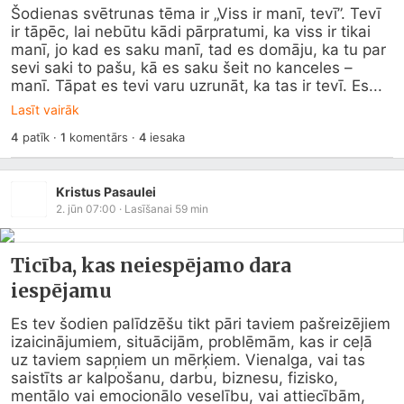
Šodienas svētrunas tēma ir „Viss ir manī, tevī”. Tevī 
ir tāpēc, lai nebūtu kādi pārpratumi, ka viss ir tikai 
manī, jo kad es saku manī, tad es domāju, ka tu par 
sevi saki to pašu, kā es saku šeit no kanceles – 
manī. Tāpat es tevi varu uzrunāt, ka tas ir tevī. Es...
Lasīt vairāk
4
patīk
·
1
komentārs
·
4
iesaka
Kristus Pasaulei
2. jūn 07:00
· Lasīšanai
59
min
Ticība, kas neiespējamo dara
iespējamu
Es tev šodien palīdzēšu tikt pāri taviem pašreizējiem 
izaicinājumiem, situācijām, problēmām, kas ir ceļā 
uz taviem sapņiem un mērķiem. Vienalga, vai tas 
saistīts ar kalpošanu, darbu, biznesu, fizisko, 
mentālo vai emocionālo veselību, vai attiecībām, 