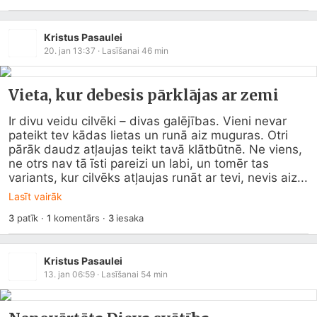
Kristus Pasaulei
20. jan 13:37
· Lasīšanai
46
min
Vieta, kur debesis pārklājas ar zemi
Ir divu veidu cilvēki – divas galējības. Vieni nevar 
pateikt tev kādas lietas un runā aiz muguras. Otri 
pārāk daudz atļaujas teikt tavā klātbūtnē. Ne viens, 
ne otrs nav tā īsti pareizi un labi, un tomēr tas 
variants, kur cilvēks atļaujas runāt ar tevi, nevis aiz...
Lasīt vairāk
3
patīk
·
1
komentārs
·
3
iesaka
Kristus Pasaulei
13. jan 06:59
· Lasīšanai
54
min