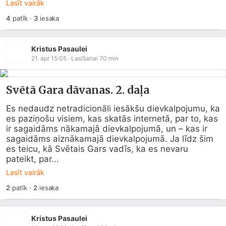
Lasīt vairāk
4
patīk
·
3
iesaka
Kristus Pasaulei
21. apr 15:05
· Lasīšanai
70
min
Svētā Gara dāvanas. 2. daļa
Es nedaudz netradicionāli iesākšu dievkalpojumu, ka 
es paziņošu visiem, kas skatās internetā, par to, kas 
ir sagaidāms nākamajā dievkalpojumā, un – kas ir 
sagaidāms aiznākamajā dievkalpojumā. Ja līdz šim 
es teicu, kā Svētais Gars vadīs, ka es nevaru 
pateikt, par...
Lasīt vairāk
2
patīk
·
2
iesaka
Kristus Pasaulei