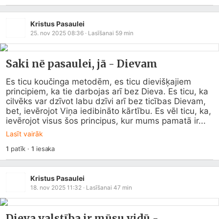
Kristus Pasaulei
25. nov 2025 08:36
· Lasīšanai
59
min
Saki nē pasaulei, jā - Dievam
Es ticu koučinga metodēm, es ticu dievišķajiem 
principiem, ka tie darbojas arī bez Dieva. Es ticu, ka 
cilvēks var dzīvot labu dzīvi arī bez ticības Dievam, 
bet, ievērojot Viņa iedibināto kārtību. Es vēl ticu, ka, 
ievērojot visus šos principus, kur mums pamatā ir...
Lasīt vairāk
1
patīk
·
1
iesaka
Kristus Pasaulei
18. nov 2025 11:32
· Lasīšanai
47
min
Dieva valstība ir mūsu vidū -