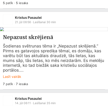
5
patīk
·
5
iesaka
Kristus Pasaulei
21. jūl 06:56
· Lasīšanai
30
min
Nepazust skrējienā
Šodienas svētrunas tēma ir „Nepazust skrējienā.” 
Pirms es gatavojos sprediķa tēmai, es domāju, kas 
varētu būt tas aktuālais draudzē, tās lietas, kas 
mums sāp, tās lietas, ko mēs neizdarām. Es meklēju 
internetā, ko tad biežāk saka kristiešu sociālajos 
portālos....
Lasīt vairāk
7
patīk
·
7
iesaka
Kristus Pasaulei
14. jūl 06:11
· Lasīšanai
35
min