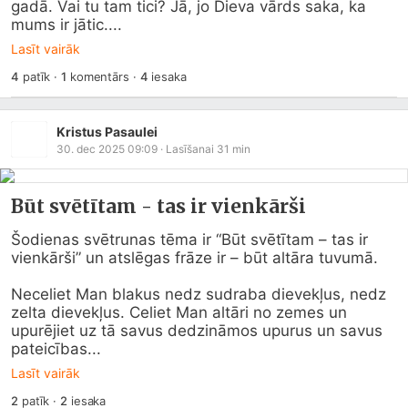
gadā. Vai tu tam tici? Jā, jo Dieva vārds saka, ka 
mums ir jātic....
Lasīt vairāk
4
patīk
·
1
komentārs
·
4
iesaka
Kristus Pasaulei
30. dec 2025 09:09
· Lasīšanai
31
min
Būt svētītam - tas ir vienkārši
Šodienas svētrunas tēma ir “Būt svētītam – tas ir 
vienkārši” un atslēgas frāze ir – būt altāra tuvumā.

Neceliet Man blakus nedz sudraba dievekļus, nedz 
zelta dievekļus. Celiet Man altāri no zemes un 
upurējiet uz tā savus dedzināmos upurus un savus 
pateicības...
Lasīt vairāk
2
patīk
·
2
iesaka