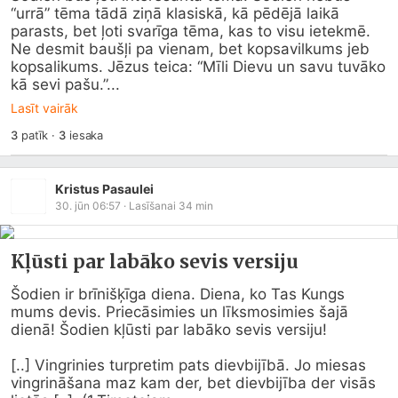
“urrā” tēma tādā ziņā klasiskā, kā pēdējā laikā 
parasts, bet ļoti svarīga tēma, kas to visu ietekmē. 
Ne desmit baušļi pa vienam, bet kopsavilkums jeb 
kopsalikums. Jēzus teica: “Mīli Dievu un savu tuvāko 
kā sevi pašu.”...
Lasīt vairāk
3
patīk
·
3
iesaka
Kristus Pasaulei
30. jūn 06:57
· Lasīšanai
34
min
Kļūsti par labāko sevis versiju
Šodien ir brīnišķīga diena. Diena, ko Tas Kungs 
mums devis. Priecāsimies un līksmosimies šajā 
dienā! Šodien kļūsti par labāko sevis versiju!

[..] Vingrinies turpretim pats dievbijībā. Jo miesas 
vingrināšana maz kam der, bet dievbijība der visās 