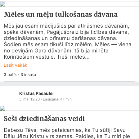
Mēles un mēļu tulkošanas dāvana
Mēs jau esam mācījušies par atklāsmes dāvanām, 
spēka dāvanām. Pagājušoreiz bija ticības dāvana, 
dziedināšanas un brīnumu darīšanas dāvana. 
Šodien mēs esam tikuši līdz mēlēm. Mēles — viena 
no deviņām Gara dāvanām, tā bija minēta 
Korintiešiem vēstulē. Tieši mēles...
Lasīt vairāk
3
patīk
·
3
iesaka
Kristus Pasaulei
5. mai 12:23
· Lasīšanai
41
min
Seši dziedināšanas veidi
Debesu Tēvs, mēs pateicamies, ka Tu sūtīji Savu 
Dēlu Jēzu Kristu virs zemes. Paldies, ka Tu miri pie 