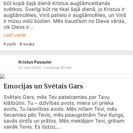
būt kopā šajā dienā Kristus augšāmcelšanās 
svētkos. Svarīgi būt ne tikai šajā dienā, jo Kristus ir 
augšāmcēlies, Viņš patiesi ir augšāmcēlies, un Viņš 
ir mūsu vidū šodien. Mēs baudīsim no Dieva vārda, 
cik Dievs ir...
Lasīt vairāk
6
patīk
·
6
iesaka
Kristus Pasaulei
31. mar 08:40
· Lasīšanai
60
min
Emocijas un Svētais Gars
Svētais Gars, mēs Tev pateicamies par Tavu 
klātbūtni. Tu – dzīvības avots, miera un prieka 
avots, Tu taisnības avots. Mēs mīlam Tevi, mēs 
tiecamies pēc Tevis, mēs paaugstinām Tevi Kungs, 
savās sirdīs un prātos. Mēs meklējam Tevi, gribam 
vairāk Tevis. Es lūdzu,...