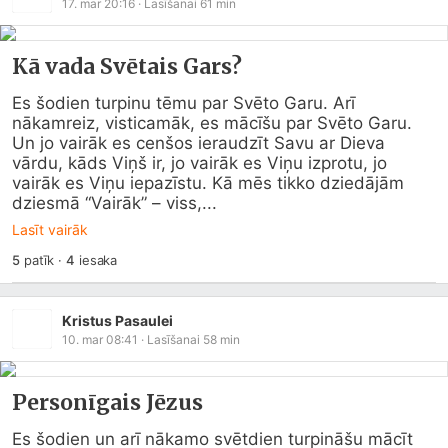
17. mar 20:16
· Lasīšanai
61
min
Kā vada Svētais Gars?
Es šodien turpinu tēmu par Svēto Garu. Arī 
nākamreiz, visticamāk, es mācīšu par Svēto Garu. 
Un jo vairāk es cenšos ieraudzīt Savu ar Dieva 
vārdu, kāds Viņš ir, jo vairāk es Viņu izprotu, jo 
vairāk es Viņu iepazīstu. Kā mēs tikko dziedājām 
dziesmā “Vairāk” – viss,...
Lasīt vairāk
5
patīk
·
4
iesaka
Kristus Pasaulei
10. mar 08:41
· Lasīšanai
58
min
Personīgais Jēzus
Es šodien un arī nākamo svētdien turpināšu mācīt 