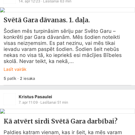
14. apr 12:23
· Lasīšanai
63
min
Svētā Gara dāvanas. 1. daļa.
Šodien mēs turpināsim sēriju par Svēto Garu – 
konkrēti par Gara dāvanām. Mēs šodien noteikti 
visas neizņemsim. Es pat nezinu, vai mēs tikai 
ievadu varam paspēt šodien. Šodien šeit nebūs 
nekas no visa tā, ko iepriekš esi mācījies Bībeles 
skolā. Nevar teikt, ka nekā,...
Lasīt vairāk
5
patīk
·
2
iesaka
Kristus Pasaulei
7. apr 11:09
· Lasīšanai
51
min
Kā atvērt sirdi Svētā Gara darbībai?
Paldies katram vienam, kas ir šeit, ka mēs varam 