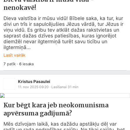
nenokavē!
Dieva valstība ir mūsu vidū! Bībele saka, ka tur, kur 
divi un trīs ir sapulcējušies Jēzus vārdā, tur Jēzus ir 
viņu vidū. Es gribu tev atklāt dažas rakstvietas un 
saprast dažas dzīves patiesības, kuras ignorējot 
diemžēl nevar ilgtermiņā turēt savu ticību un 
ilgtermiņā...
Lasīt vairāk
7
patīk
·
6
iesaka
Kristus Pasaulei
11. nov 2025 09:20
· Lasīšanai
31
min
Kur bēgt kara jeb neokomunisma
apvērsuma gadījumā?
Mēs dzīvojam laikā, kas dažādu apstākļu dēļ var 
radīt un rada nedrošības sajūtu. Ne tikai sajūtu, bet 