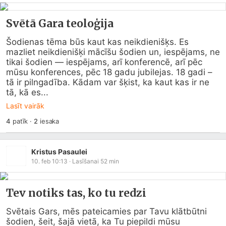
Svētā Gara teoloģija
Šodienas tēma būs kaut kas neikdienišķs. Es 
mazliet neikdienišķi mācīšu šodien un, iespējams, ne 
tikai šodien — iespējams, arī konferencē, arī pēc 
mūsu konferences, pēc 18 gadu jubilejas. 18 gadi – 
tā ir pilngadība. Kādam var šķist, ka kaut kas ir ne 
tā, kā es...
Lasīt vairāk
4
patīk
·
2
iesaka
Kristus Pasaulei
10. feb 10:13
· Lasīšanai
52
min
Tev notiks tas, ko tu redzi
Svētais Gars, mēs pateicamies par Tavu klātbūtni 
šodien, šeit, šajā vietā, ka Tu piepildi mūsu 