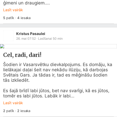
ģimeni un draugiem....
Lasīt vairāk
5
patīk
·
4
iesaka
Kristus Pasaulei
26. mai 07:52
· Lasīšanai
50
min
Cel, radi, dari!
Šodien ir Vasarsvētku dievkalpojums. Es domāju, ka 
lielākajai daļai šeit nav nekādu ilūziju, kā darbojas 
Svētais Gars. Ja tādas ir, tad es mēģināšu šodien 
tās izkliedēt.

Es šajā brīdī labi jūtos, bet nav svarīgi, kā es jūtos, 
tomēr es labi jūtos. Labāk ir labi...
Lasīt vairāk
2
patīk
·
2
iesaka