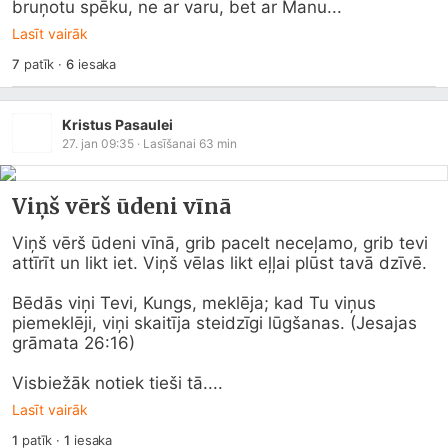
bruņotu spēku, ne ar varu, bet ar Manu...
Lasīt vairāk
7
patīk
·
6
iesaka
Kristus Pasaulei
27. jan 09:35
· Lasīšanai
63
min
Viņš vērš ūdeni vīnā
Viņš vērš ūdeni vīnā, grib pacelt neceļamo, grib tevi 
attīrīt un likt iet. Viņš vēlas likt eļļai plūst tavā dzīvē.

Bēdās viņi Tevi, Kungs, meklēja; kad Tu viņus 
piemeklēji, viņi skaitīja steidzīgi lūgšanas. (Jesajas 
grāmata 26:16)

Visbiežāk notiek tieši tā....
Lasīt vairāk
1
patīk
·
1
iesaka