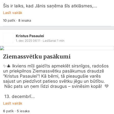
Šis ir laiks, kad Jānis saņēma šīs atklāsmes,...
Lasīt vairāk
10
patīk
·
8
iesaka
Kristus Pasaulei
1. dec 2025 06:11
· Lasīšanai
1
min
Ziemassvētku pasākumi
✨🎄 Ikviens mīļi gaidīts apmeklēt sirsnīgos, radošos 
un priekpilnos Ziemassvētku pasākumus draudzē 
“Kristus Pasaulei”! Kā bērni, tā pieaugušie varēs 
sajust un piedzīvot patieso svētku jēgu un būtību.

 Nāc pats un ņem līdzi draugus – svinēsim kopā!  💚 

 13. decembrī...
Lasīt vairāk
6
patīk
·
5
iesaka