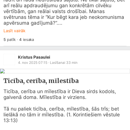
arī reālu apdraudējumu gan konkrētām cilvēku 
vērtībām, gan reālai valsts drošībai. Manas 
svētrunas tēma ir “Kur bēgt kara jeb neokomunisma 
apvērsuma gadījumā?”....
Lasīt vairāk
5
patīk
·
4
iesaka
Kristus Pasaulei
4. nov 2025 07:15
· Lasīšanai
33
min
Ticība, cerība, mīlestība
Ticība, cerība un mīlestība ir Dieva sirds kodols, 
galvenā doma. Mīlestība ir virziens.

Tā nu paliek ticība, cerība, mīlestība, šās trīs; bet 
lielākā no tām ir mīlestība. (1. Korintiešiem vēstule 
13:13)
