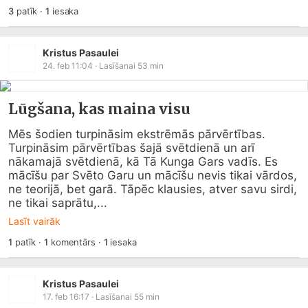
3
patīk
·
1
iesaka
Kristus Pasaulei
24. feb 11:04
· Lasīšanai
53
min
Lūgšana, kas maina visu
Mēs šodien turpināsim ekstrēmās pārvērtības. 
Turpināsim pārvērtības šajā svētdienā un arī 
nākamajā svētdienā, kā Tā Kunga Gars vadīs. Es 
mācīšu par Svēto Garu un mācīšu nevis tikai vārdos, 
ne teorijā, bet garā. Tāpēc klausies, atver savu sirdi, 
ne tikai saprātu,...
Lasīt vairāk
1
patīk
·
1
komentārs
·
1
iesaka
Kristus Pasaulei
17. feb 16:17
· Lasīšanai
55
min