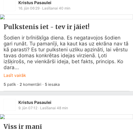
Kristus Pasaulei
16. jūn 06:29
· Lasīšanai
40
min
Pulkstenis iet - tev ir jāiet!
Šodien ir brīnišķīga diena. Es negatavojos šodien 
gari runāt. Tu pamanīji, ka kaut kas uz ekrāna nav tā 
kā parasti? Es tur pulksteni uzliku apzināti, lai vērstu 
tavas domas konkrētas idejas virzienā. Ļoti 
izšķirošs, ne vienkārši ideja, bet fakts, princips. Ko 
dara...
Lasīt vairāk
5
patīk
·
2
komentāri
·
5
iesaka
Kristus Pasaulei
9. jūn 07:12
· Lasīšanai
48
min
Viss ir manī