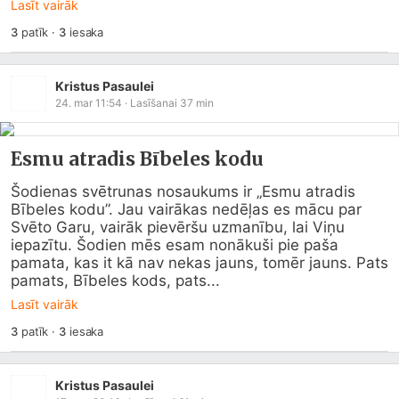
Lasīt vairāk
3
patīk
·
3
iesaka
Kristus Pasaulei
24. mar 11:54
· Lasīšanai
37
min
Esmu atradis Bībeles kodu
Šodienas svētrunas nosaukums ir „Esmu atradis 
Bībeles kodu”. Jau vairākas nedēļas es mācu par 
Svēto Garu, vairāk pievēršu uzmanību, lai Viņu 
iepazītu. Šodien mēs esam nonākuši pie paša 
pamata, kas it kā nav nekas jauns, tomēr jauns. Pats 
pamats, Bībeles kods, pats...
Lasīt vairāk
3
patīk
·
3
iesaka
Kristus Pasaulei