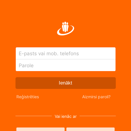
E-pasts vai mob. telefons
Parole
Ienākt
Reģistrēties
Aizmirsi paroli?
Vai ienāc ar