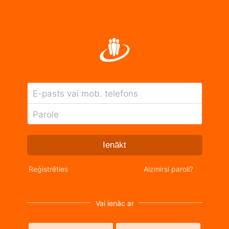
E-pasts vai mob. telefons
Parole
Ienākt
Reģistrēties
Aizmirsi paroli?
Vai ienāc ar