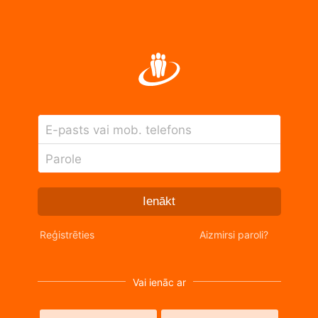
E-pasts vai mob. telefons
Parole
Ienākt
Reģistrēties
Aizmirsi paroli?
Vai ienāc ar