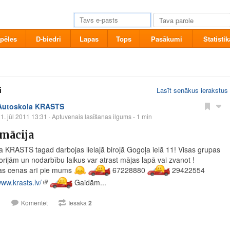
pēles
D-biedri
Lapas
Tops
Pasākumi
Statistik
i
Lasīt senākus ierakstus
Autoskola KRASTS
1. jūl 2011 13:31
· Aptuvenais lasīšanas ilgums - 1 min
mācija
a KRASTS tagad darbojas lielajā birojā Gogoļa ielā 11! Visas grupas
orijām un nodarbību laikus var atrast mājas lapā vai zvanot !
gas cenas arī pie mums
67228880
29422554
ww.krasts.lv/
Gaidām...
1
Komentēt
Iesaka
2