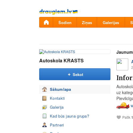
Pāriet
uz
saturu
Šodien
Ziņas
Galerijas
S
Jaunum
Autoskola KRASTS
2
Sekot
Infor
Autoskol
Sākumlapa
uz kateg
Kontakti
Pievilcī
w
Galerija
Kad būs jauna grupa?
Patīk
Partneri