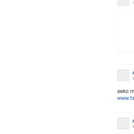
1
3
seko 
www.fa
3