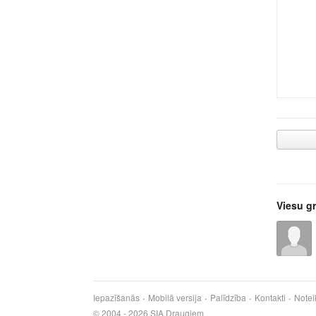
Viesu g
Iepazīšanās
Mobilā versija
Palīdzība
Kontakti
Notei
© 2004 - 2026 SIA Draugiem