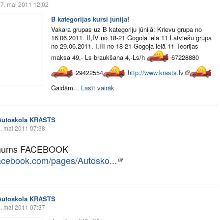
7. mai 2011 12:02
B kategorijas kursi jūnijā!
Vakara grupas uz B kategoriju jūnijā: Krievu grupa no
16.06.2011. II,IV no 18-21 Gogoļa ielā 11 Latviešu grupa
no 29.06.2011. I,III no 18-21 Gogoļa ielā 11 Teorijas
maksa 49,- Ls braukšana 4,-Ls/h
67228880
29422554
http://www.krasts.lv
Gaidām...
Lasīt vairāk
Autoskola KRASTS
. mai 2011 07:38
mums FACEBOOK
cebook.com/pages/Autosko...
Autoskola KRASTS
. mai 2011 07:37