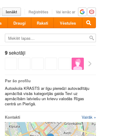
Ienākt
Reģistrēties
Vai ienāc ar
a
Draugi
Raksti
Vēstules
9
sekotāji
Par šo profilu
Autoskola KRASTS ar ilgu pieredzi autovadītāju
apmācībā visās kategorijās gaida Tevi uz
apmācībām latviešu un krievu valodās Rīgas
centrā un Pierīgā.
Kontakti
Vairāk »