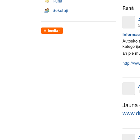
Runā
Runā
Sekotāji
2
Ieteikt
1
Informāc
Autoskola
kategorij
arī pie 
http://ww
1
Jauna 
www.dr