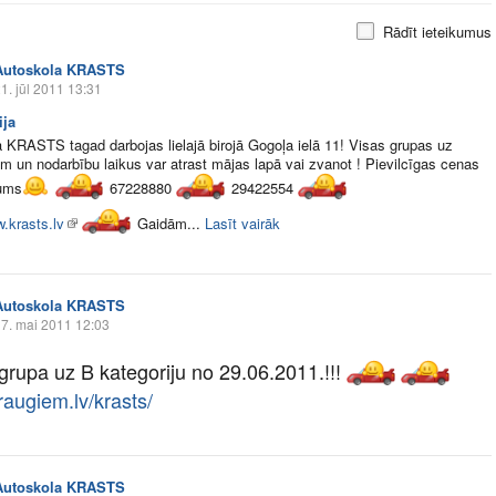
Rādīt ieteikumus
Autoskola KRASTS
1. jūl 2011 13:31
ija
 KRASTS tagad darbojas lielajā birojā Gogoļa ielā 11! Visas grupas uz
ām un nodarbību laikus var atrast mājas lapā vai zvanot ! Pievilcīgas cenas
mums
67228880
29422554
w.krasts.lv
Gaidām...
Lasīt vairāk
Autoskola KRASTS
7. mai 2011 12:03
grupa uz B kategoriju no 29.06.2011.!!!
augiem.lv/krasts/
Autoskola KRASTS