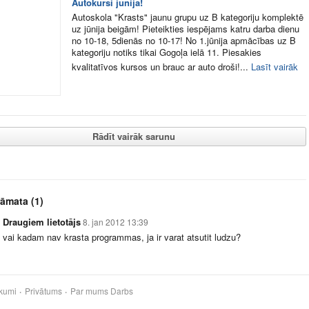
Autokursi jūnijā!
Autoskola "Krasts" jaunu grupu uz B kategoriju komplektē
uz jūnija beigām! Pieteikties iespējams katru darba dienu
no 10-18, 5dienās no 10-17! No 1.jūnija apmācības uz B
kategoriju notiks tikai Gogoļa ielā 11. Piesakies
kvalitatīvos kursos un brauc ar auto droši!...
Lasīt vairāk
Rādīt vairāk sarunu
rāmata
(1)
Draugiem lietotājs
8. jan 2012 13:39
vai kadam nav krasta programmas, ja ir varat atsutit ludzu?
kumi
Privātums
Par mums
Darbs