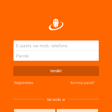
E-pasts vai mob. telefons
Parole
Ienākt
Reģistrēties
Aizmirsi paroli?
Vai ienāc ar