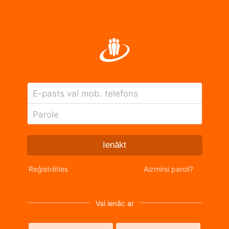
E-pasts vai mob. telefons
Parole
Ienākt
Reģistrēties
Aizmirsi paroli?
Vai ienāc ar